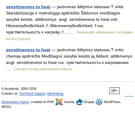
sensitiveness to heat
— jautrumas šildymui statusas T sritis
Standartizacija ir metrologija apibrėžtis Šildomos medžiagos
savybė keistis. atitikmenys: angl. sensitiveness to heat vok.
Hitzeempfindlichkeit, f; Wärmeempfindlichkeit, f rus.
чувствительность к нагреву, f… …
Penkiakalbis aiškinamasis metrologijos
terminų žodynas
sensitiveness to heat
— jautrumas šildymui statusas T sritis
chemija apibrėžtis Medžiagos savybė keistis ją šildant. atitikmenys:
angl. sensitiveness to heat rus. чувствительность к нагреванию
…
Chemijos terminų aiškinamasis žodynas
© Academic, 2000-2026
18+
Contact us:
Technical Support
,
Advertising
Dictionaries export
, created on PHP,
Joomla,
Drupal,
WordPress,
MODx.