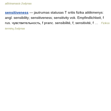
aiškinamasis žodynas
sensitiveness
— jautrumas statusas T sritis fizika atitikmenys:
angl. sensibility; sensitiveness; sensitivity vok. Empfindlichkeit, f
rus. чувствительность, f pranc. sensibilité, f; sensitivité, f …
Fizikos
terminų žodynas