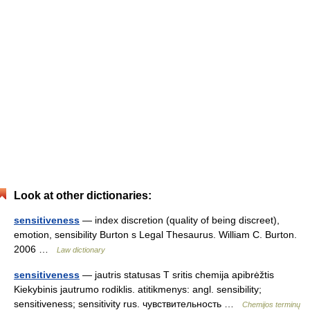
Look at other dictionaries:
sensitiveness
— index discretion (quality of being discreet),
emotion, sensibility Burton s Legal Thesaurus. William C. Burton.
2006 …
Law dictionary
sensitiveness
— jautris statusas T sritis chemija apibrėžtis
Kiekybinis jautrumo rodiklis. atitikmenys: angl. sensibility;
sensitiveness; sensitivity rus. чувствительность …
Chemijos terminų