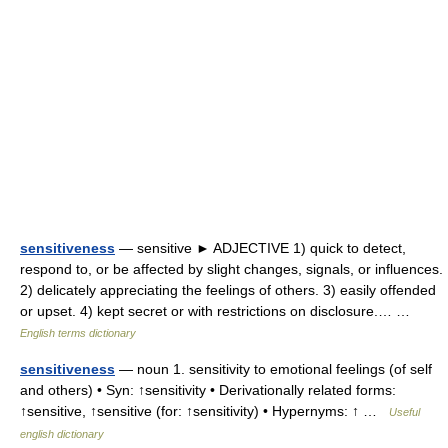
sensitiveness
— sensitive ► ADJECTIVE 1) quick to detect,
respond to, or be affected by slight changes, signals, or influences.
2) delicately appreciating the feelings of others. 3) easily offended
or upset. 4) kept secret or with restrictions on disclosure.… …
English terms dictionary
sensitiveness
— noun 1. sensitivity to emotional feelings (of self
and others) • Syn: ↑sensitivity • Derivationally related forms:
↑sensitive, ↑sensitive (for: ↑sensitivity) • Hypernyms: ↑ …
Useful
english dictionary