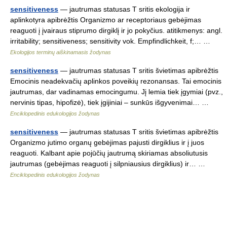
sensitiveness
— jautrumas statusas T sritis ekologija ir
aplinkotyra apibrėžtis Organizmo ar receptoriaus gebėjimas
reaguoti į įvairaus stiprumo dirgiklį ir jo pokyčius. atitikmenys: angl.
irritability; sensitiveness; sensitivity vok. Empfindlichkeit, f;… …
Ekologijos terminų aiškinamasis žodynas
sensitiveness
— jautrumas statusas T sritis švietimas apibrėžtis
Emocinis neadekvačių aplinkos poveikių rezonansas. Tai emocinis
jautrumas, dar vadinamas emocingumu. Jį lemia tiek įgymiai (pvz.,
nervinis tipas, hipofizė), tiek įgijiniai – sunkūs išgyvenimai… …
Enciklopedinis edukologijos žodynas
sensitiveness
— jautrumas statusas T sritis švietimas apibrėžtis
Organizmo jutimo organų gebėjimas pajusti dirgiklius ir į juos
reaguoti. Kalbant apie pojūčių jautrumą skiriamas absoliutusis
jautrumas (gebėjimas reaguoti į silpniausius dirgiklius) ir… …
Enciklopedinis edukologijos žodynas