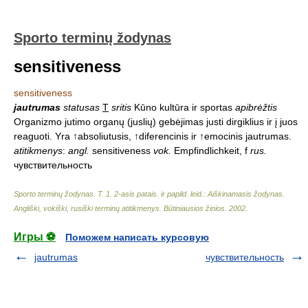
Sporto terminų žodynas
sensitiveness
sensitiveness
jautrumas
statusas
T
sritis
Kūno kultūra ir sportas
apibrėžtis
Organizmo jutimo organų (juslių) gebėjimas justi dirgiklius ir į juos
reaguoti. Yra ↑absoliutusis, ↑diferencinis ir ↑emocinis jautrumas.
atitikmenys
:
angl.
sensitiveness
vok.
Empfindlichkeit, f
rus.
чувствительность
Sporto terminų žodynas. T. 1. 2-asis patais. ir papild. leid.: Aiškinamasis žodynas.
Angliški, vokiški, rusiški terminų atitikmenys. Būtiniausios žinios
.
2002
.
Игры ⚽
Поможем написать курсовую
jautrumas
чувствительность